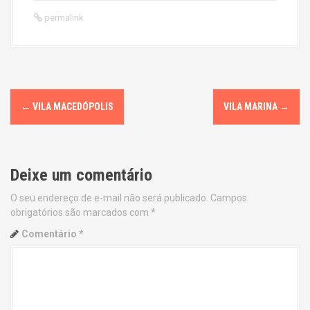
permalink
P
←
VILA MACEDÓPOLIS
VILA MARINA
→
o
s
Deixe um comentário
t
O seu endereço de e-mail não será publicado.
Campos
n
obrigatórios são marcados com
*
a
Comentário
*
v
i