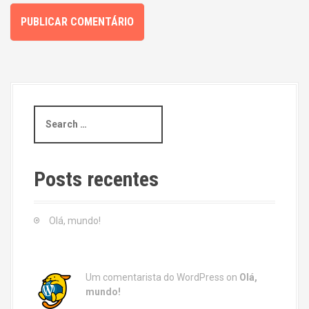
S
e
a
r
c
Posts recentes
h
f
o
Olá, mundo!
r
:
Um comentarista do WordPress
on
Olá,
mundo!