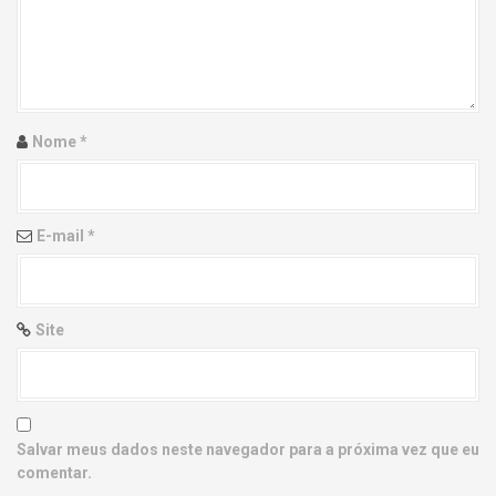
g
a
t
i
Nome
*
o
n
E-mail
*
Site
Salvar meus dados neste navegador para a próxima vez que eu
comentar.