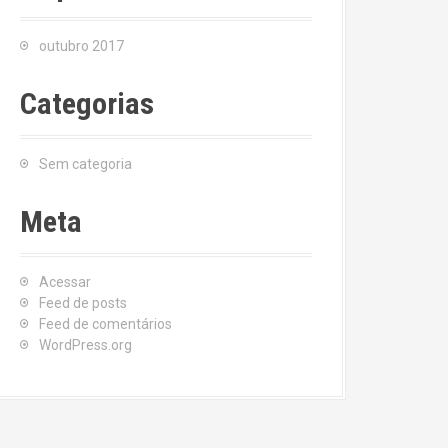
outubro 2017
Categorias
Sem categoria
Meta
Acessar
Feed de posts
Feed de comentários
WordPress.org