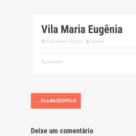
Vila Maria Eugênia
9 de outubro de 2017
hidrotex
permalink
P
←
VILA MACEDÓPOLIS
o
s
Deixe um comentário
t