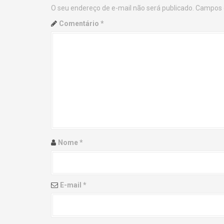
O seu endereço de e-mail não será publicado.
Campos 
n
Comentário
*
a
v
i
g
a
t
Nome
*
i
o
E-mail
*
n