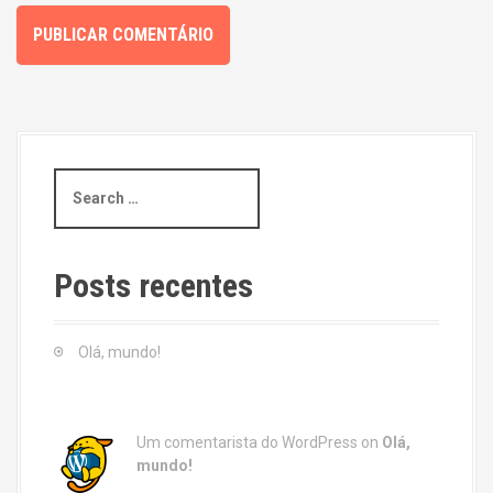
S
e
a
r
c
Posts recentes
h
f
o
Olá, mundo!
r
:
Um comentarista do WordPress
on
Olá,
mundo!