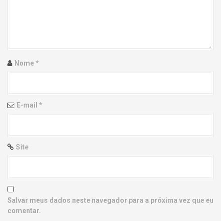
g
a
t
i
Nome
*
o
n
E-mail
*
Site
Salvar meus dados neste navegador para a próxima vez que eu
comentar.