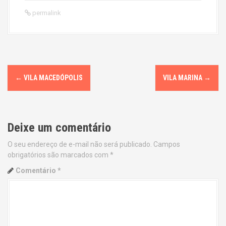
permalink
P
←
VILA MACEDÓPOLIS
VILA MARINA
→
o
s
Deixe um comentário
t
O seu endereço de e-mail não será publicado.
Campos
n
obrigatórios são marcados com
*
a
Comentário
*
v
i