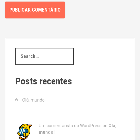
S
e
a
r
c
Posts recentes
h
f
o
Olá, mundo!
r
:
Um comentarista do WordPress
on
Olá,
mundo!