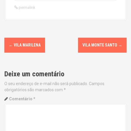
permalink
P
←
VILA MARILENA
VILA MONTE SANTO
→
o
s
Deixe um comentário
t
O seu endereço de e-mail não será publicado.
Campos
n
obrigatórios são marcados com
*
a
Comentário
*
v
i