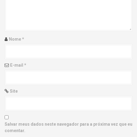
g
a
t
i
Nome
*
o
n
E-mail
*
Site
Salvar meus dados neste navegador para a próxima vez que eu
comentar.