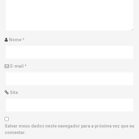
g
a
t
i
Nome
*
o
n
E-mail
*
Site
Salvar meus dados neste navegador para a próxima vez que eu
comentar.