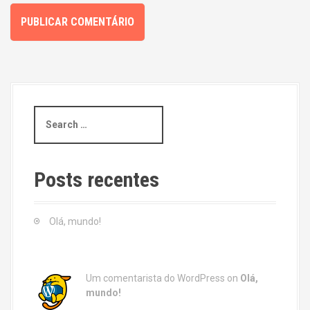
S
e
a
r
c
Posts recentes
h
f
o
Olá, mundo!
r
:
Um comentarista do WordPress
on
Olá,
mundo!