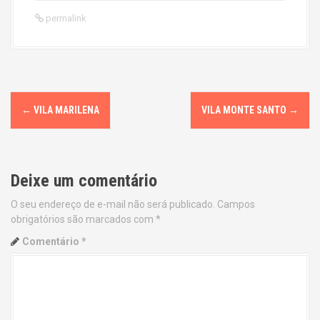
permalink
P
←
VILA MARILENA
VILA MONTE SANTO
→
o
s
Deixe um comentário
t
O seu endereço de e-mail não será publicado.
Campos
n
obrigatórios são marcados com
*
a
Comentário
*
v
i