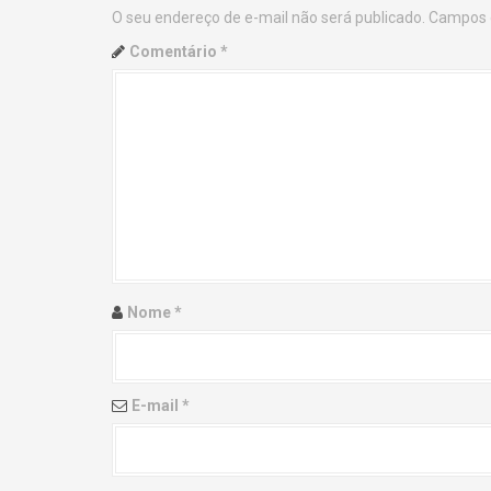
O seu endereço de e-mail não será publicado.
Campos 
n
Comentário
*
a
v
i
g
a
t
Nome
*
i
o
E-mail
*
n