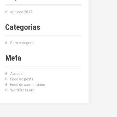
outubro 2017
Categorias
Sem categoria
Meta
Acessar
Feed de posts
Feed de comentários
WordPress.org