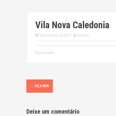
Vila Nova Caledonia
9 de outubro de 2017
hidrotex
permalink
P
←
VILA NIVI
o
s
Deixe um comentário
t