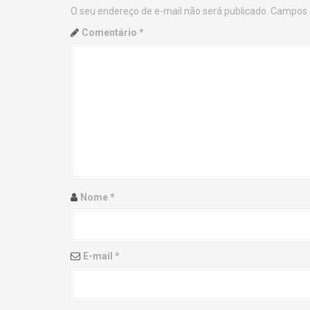
O seu endereço de e-mail não será publicado.
Campos 
n
Comentário
*
a
v
i
g
a
t
Nome
*
i
o
E-mail
*
n