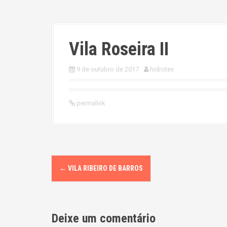
Vila Roseira II
9 de outubro de 2017
hidrotex
permalink
P
←
VILA RIBEIRO DE BARROS
o
s
Deixe um comentário
t