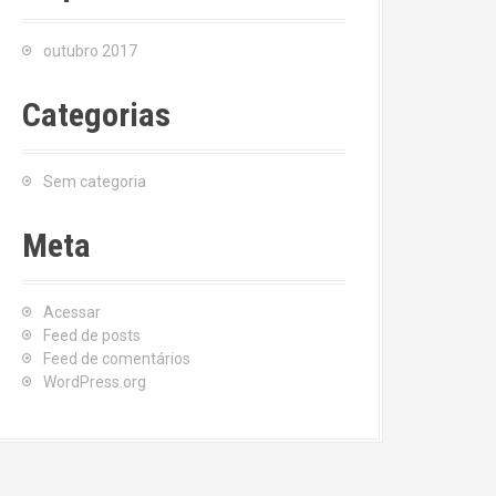
outubro 2017
Categorias
Sem categoria
Meta
Acessar
Feed de posts
Feed de comentários
WordPress.org