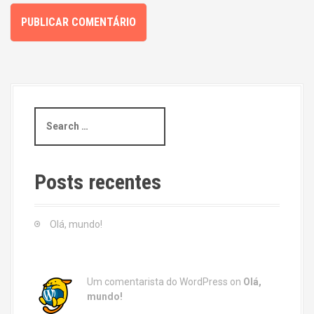
S
e
a
r
c
Posts recentes
h
f
o
Olá, mundo!
r
:
Um comentarista do WordPress
on
Olá,
mundo!