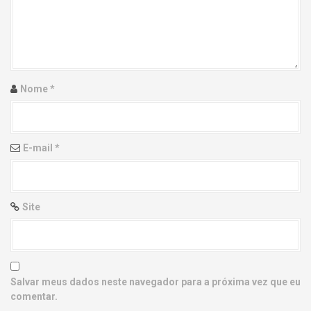
g
a
t
i
Nome
*
o
n
E-mail
*
Site
Salvar meus dados neste navegador para a próxima vez que eu
comentar.