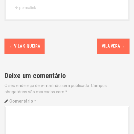
permalink
P
←
VILA SIQUEIRA
VILA VERA
→
o
s
Deixe um comentário
t
O seu endereço de e-mail não será publicado.
Campos
n
obrigatórios são marcados com
*
a
Comentário
*
v
i