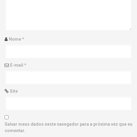
g
a
t
i
Nome
*
o
n
E-mail
*
Site
Salvar meus dados neste navegador para a próxima vez que eu
comentar.