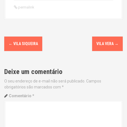
permalink
P
←
VILA SIQUEIRA
VILA VERA
→
o
s
Deixe um comentário
t
O seu endereço de e-mail não será publicado.
Campos
n
obrigatórios são marcados com
*
a
Comentário
*
v
i