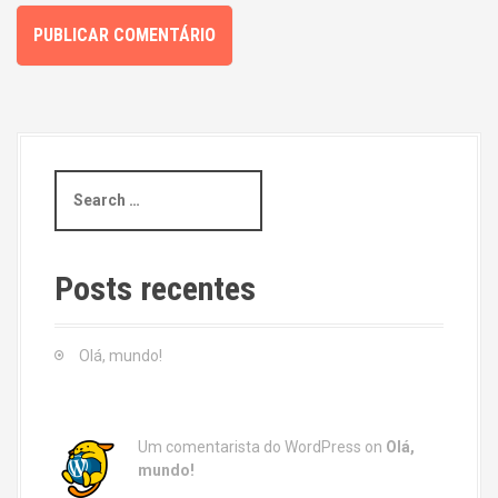
S
e
a
r
c
Posts recentes
h
f
o
Olá, mundo!
r
:
Um comentarista do WordPress
on
Olá,
mundo!