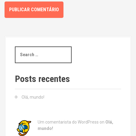
S
e
a
r
c
Posts recentes
h
f
o
Olá, mundo!
r
:
Um comentarista do WordPress
on
Olá,
mundo!