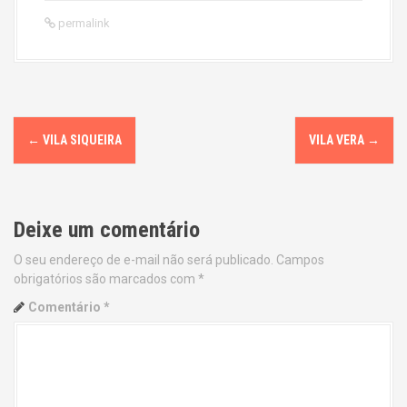
permalink
P
←
VILA SIQUEIRA
VILA VERA
→
o
s
Deixe um comentário
t
O seu endereço de e-mail não será publicado.
Campos
n
obrigatórios são marcados com
*
a
Comentário
*
v
i