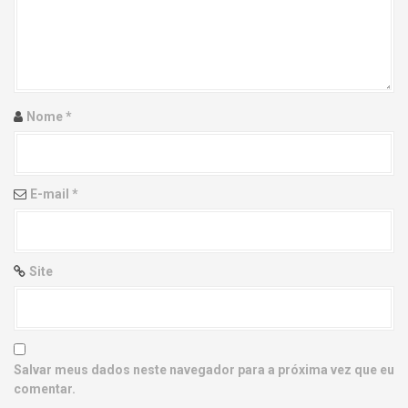
g
a
t
i
Nome
*
o
n
E-mail
*
Site
Salvar meus dados neste navegador para a próxima vez que eu
comentar.