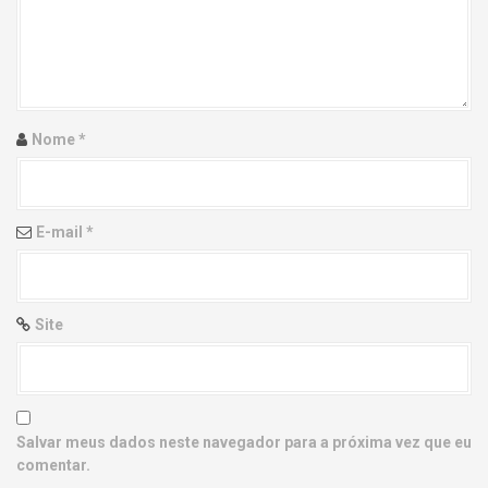
g
a
t
i
Nome
*
o
n
E-mail
*
Site
Salvar meus dados neste navegador para a próxima vez que eu
comentar.