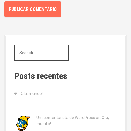
S
e
a
r
c
Posts recentes
h
f
o
Olá, mundo!
r
:
Um comentarista do WordPress
on
Olá,
mundo!