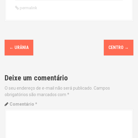
permalink
P
←
URÂNIA
CENTRO
→
o
s
Deixe um comentário
t
O seu endereço de e-mail não será publicado.
Campos
n
obrigatórios são marcados com
*
a
Comentário
*
v
i