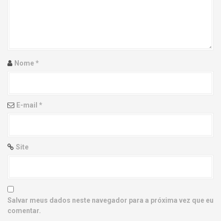
g
a
t
i
Nome
*
o
n
E-mail
*
Site
Salvar meus dados neste navegador para a próxima vez que eu
comentar.