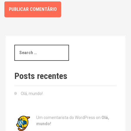
S
e
a
r
c
Posts recentes
h
f
o
Olá, mundo!
r
:
Um comentarista do WordPress
on
Olá,
mundo!