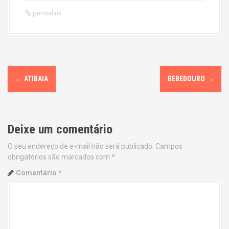
permalink
P
←
ATIBAIA
BEBEDOURO
→
o
s
Deixe um comentário
t
O seu endereço de e-mail não será publicado.
Campos
n
obrigatórios são marcados com
*
a
Comentário
*
v
i