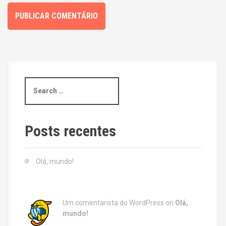
S
e
a
r
c
Posts recentes
h
f
o
Olá, mundo!
r
:
Um comentarista do WordPress
on
Olá,
mundo!