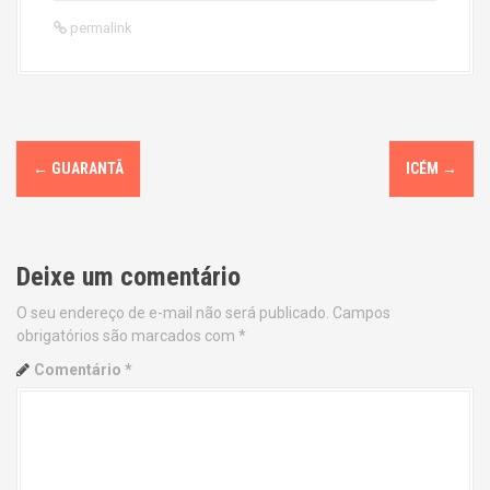
permalink
P
←
GUARANTÃ
ICÉM
→
o
s
Deixe um comentário
t
O seu endereço de e-mail não será publicado.
Campos
n
obrigatórios são marcados com
*
a
Comentário
*
v
i