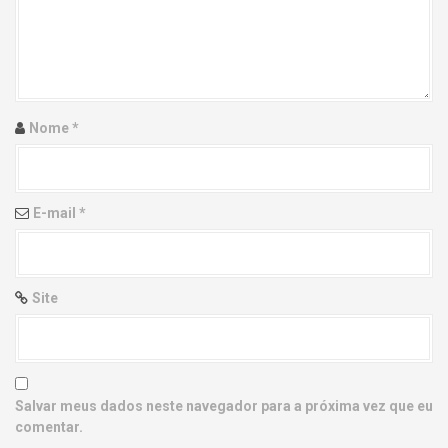
g
a
t
i
Nome
*
o
n
E-mail
*
Site
Salvar meus dados neste navegador para a próxima vez que eu
comentar.