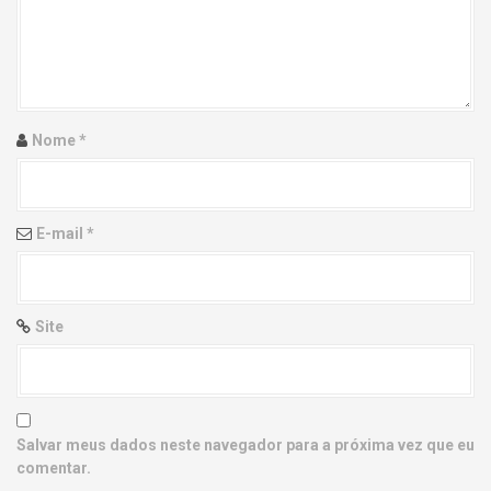
g
a
t
i
Nome
*
o
n
E-mail
*
Site
Salvar meus dados neste navegador para a próxima vez que eu
comentar.