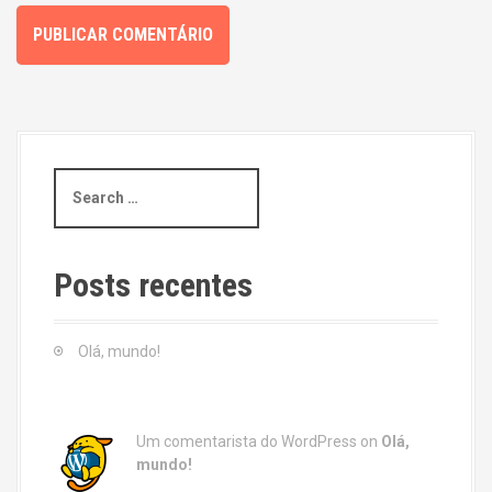
S
e
a
r
c
Posts recentes
h
f
o
Olá, mundo!
r
:
Um comentarista do WordPress
on
Olá,
mundo!