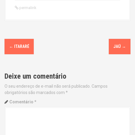
permalink
P
←
ITARARÉ
JAÚ
→
o
s
Deixe um comentário
t
O seu endereço de e-mail não será publicado.
Campos
n
obrigatórios são marcados com
*
a
Comentário
*
v
i