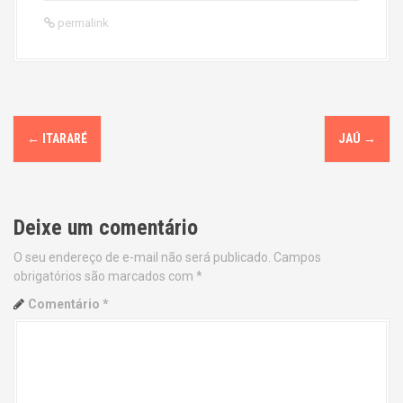
permalink
P
←
ITARARÉ
JAÚ
→
o
s
Deixe um comentário
t
O seu endereço de e-mail não será publicado.
Campos
n
obrigatórios são marcados com
*
a
Comentário
*
v
i