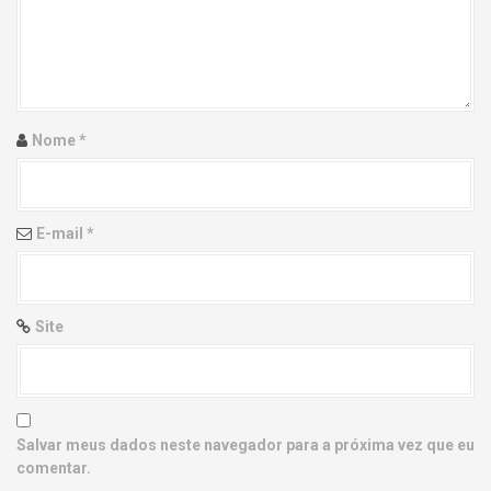
g
a
t
i
Nome
*
o
n
E-mail
*
Site
Salvar meus dados neste navegador para a próxima vez que eu
comentar.