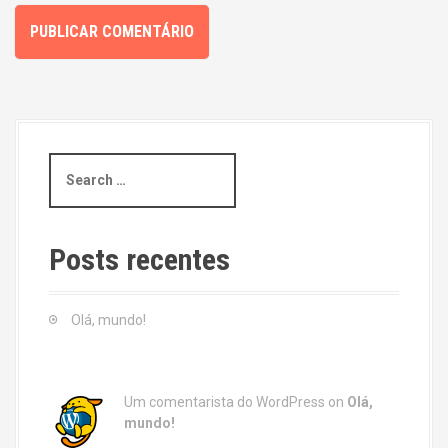
S
e
a
r
c
Posts recentes
h
f
o
Olá, mundo!
r
:
Um comentarista do WordPress
on
Olá,
mundo!