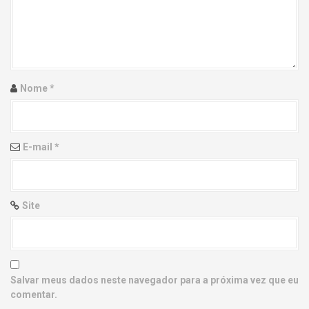
g
a
t
i
Nome
*
o
n
E-mail
*
Site
Salvar meus dados neste navegador para a próxima vez que eu
comentar.