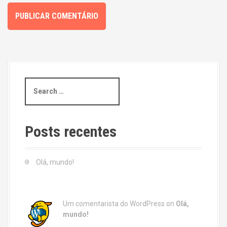
S
e
a
r
c
Posts recentes
h
f
o
Olá, mundo!
r
:
Um comentarista do WordPress
on
Olá,
mundo!