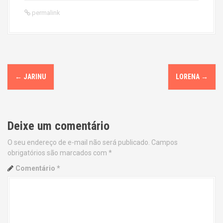
permalink
P
←
JARINU
LORENA
→
o
s
Deixe um comentário
t
O seu endereço de e-mail não será publicado.
Campos
n
obrigatórios são marcados com
*
a
Comentário
*
v
i