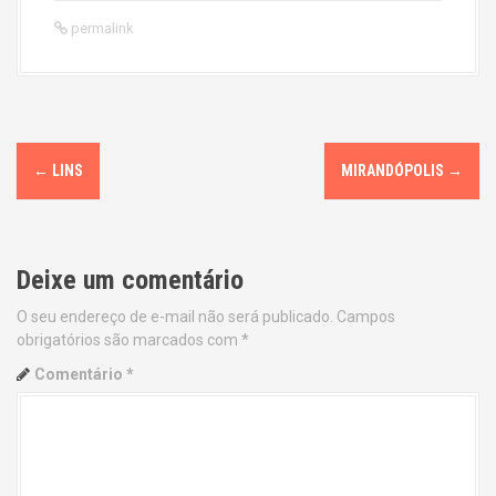
permalink
P
←
LINS
MIRANDÓPOLIS
→
o
s
Deixe um comentário
t
O seu endereço de e-mail não será publicado.
Campos
n
obrigatórios são marcados com
*
a
Comentário
*
v
i