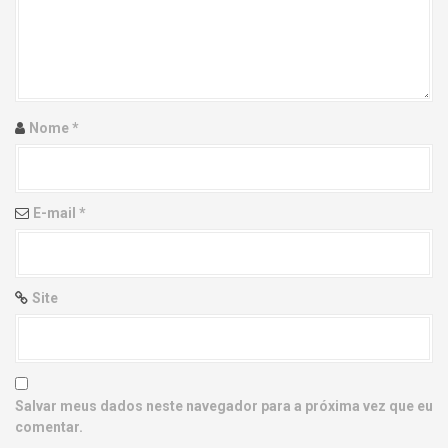
g
a
t
i
Nome
*
o
n
E-mail
*
Site
Salvar meus dados neste navegador para a próxima vez que eu
comentar.