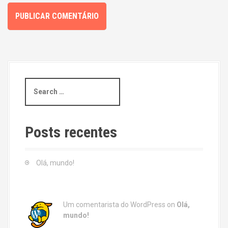
S
e
a
r
c
Posts recentes
h
f
o
Olá, mundo!
r
:
Um comentarista do WordPress
on
Olá,
mundo!