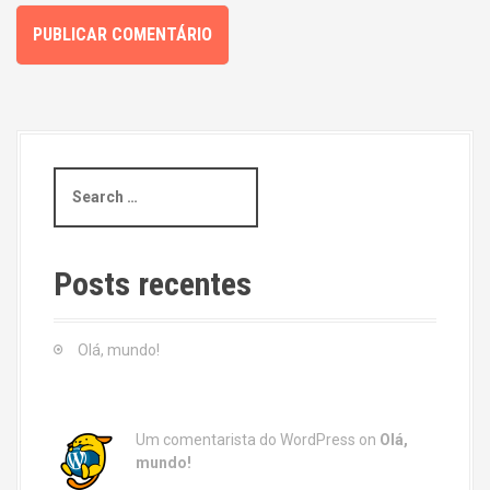
S
e
a
r
c
Posts recentes
h
f
o
Olá, mundo!
r
:
Um comentarista do WordPress
on
Olá,
mundo!