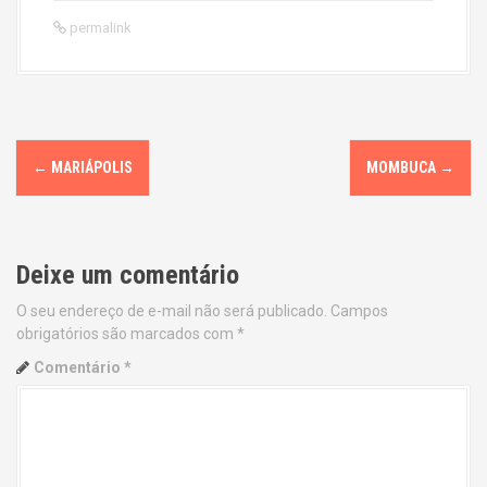
permalink
P
←
MARIÁPOLIS
MOMBUCA
→
o
s
Deixe um comentário
t
O seu endereço de e-mail não será publicado.
Campos
n
obrigatórios são marcados com
*
a
Comentário
*
v
i