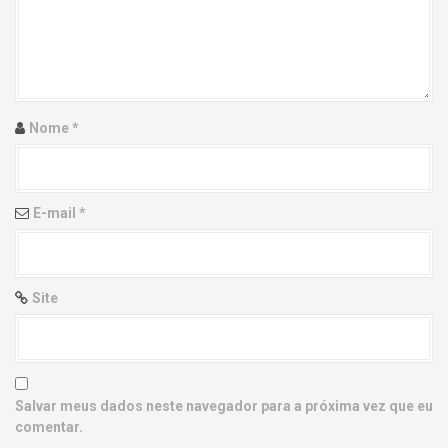
g
a
t
i
Nome
*
o
n
E-mail
*
Site
Salvar meus dados neste navegador para a próxima vez que eu
comentar.