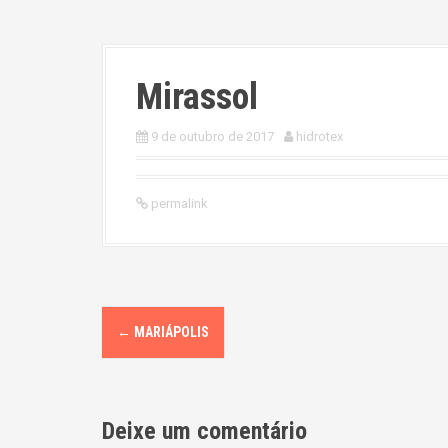
Mirassol
9 de outubro de 2017
hidrotex
permalink
P
←
MARIÁPOLIS
o
s
Deixe um comentário
t