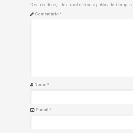
O seu endereço de e-mail não será publicado.
Campos 
n
Comentário
*
a
v
i
g
a
t
Nome
*
i
o
E-mail
*
n