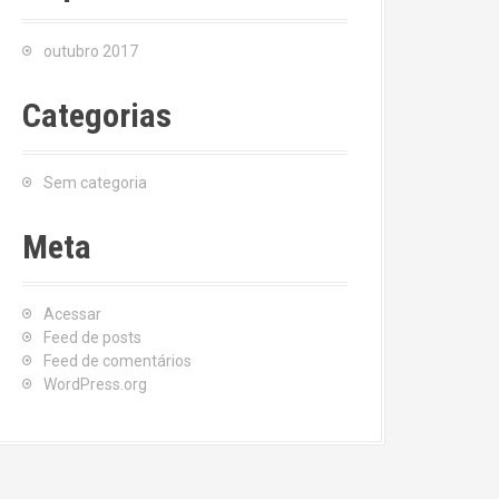
outubro 2017
Categorias
Sem categoria
Meta
Acessar
Feed de posts
Feed de comentários
WordPress.org