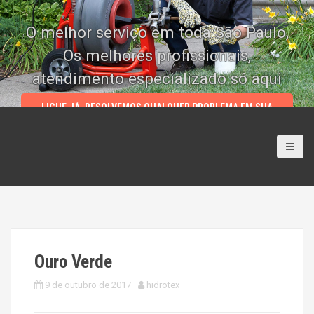
S
k
O melhor serviço em toda São Paulo,
i
p
Os melhores profissionais,
t
atendimento especializado só aqui
o
c
LIGUE JÁ, RESOLVEMOS QUALQUER PROBLEMA EM SUA
o
RESIDENCIA (11) 4114 4004 | 5933 5165 | 94893 1000 | 5084
n
3780
t
e
n
t
Ouro Verde
9 de outubro de 2017
hidrotex