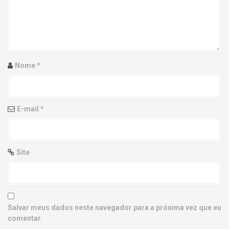
g
a
t
i
Nome
*
o
n
E-mail
*
Site
Salvar meus dados neste navegador para a próxima vez que eu
comentar.