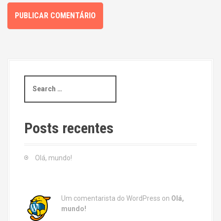
S
e
a
r
c
Posts recentes
h
f
o
Olá, mundo!
r
:
Um comentarista do WordPress
on
Olá,
mundo!