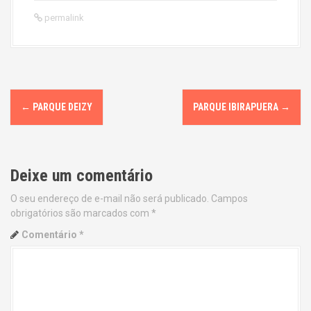
permalink
P
←
PARQUE DEIZY
PARQUE IBIRAPUERA
→
o
s
Deixe um comentário
t
O seu endereço de e-mail não será publicado.
Campos
n
obrigatórios são marcados com
*
a
Comentário
*
v
i