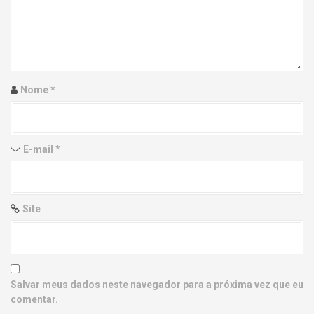
g
a
t
i
Nome
*
o
n
E-mail
*
Site
Salvar meus dados neste navegador para a próxima vez que eu
comentar.