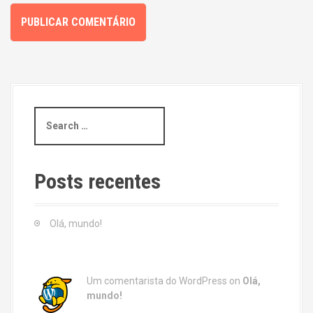
S
e
a
r
c
Posts recentes
h
f
o
Olá, mundo!
r
:
Um comentarista do WordPress
on
Olá,
mundo!