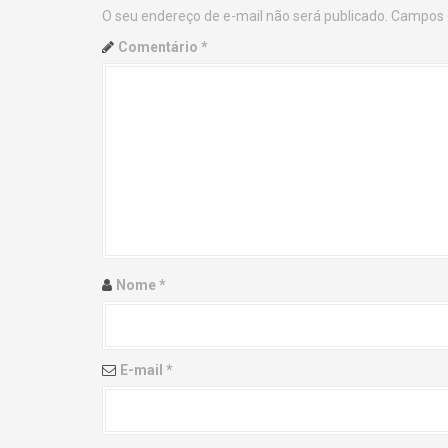
O seu endereço de e-mail não será publicado.
Campos 
n
Comentário
*
a
v
i
g
a
t
Nome
*
i
o
E-mail
*
n