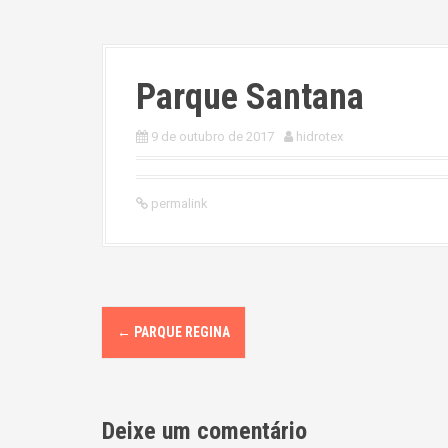
Parque Santana
9 de outubro de 2017
hidrotex
permalink
P
←
PARQUE REGINA
o
s
Deixe um comentário
t