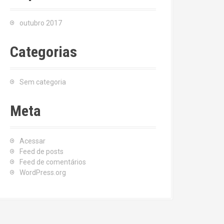
outubro 2017
Categorias
Sem categoria
Meta
Acessar
Feed de posts
Feed de comentários
WordPress.org