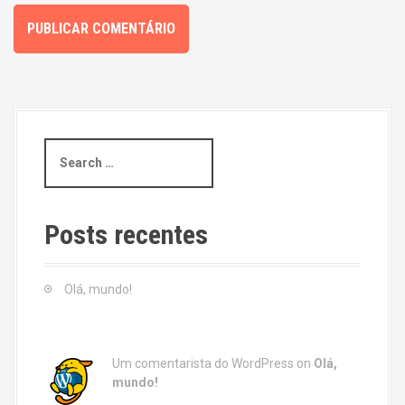
S
e
a
r
c
Posts recentes
h
f
o
Olá, mundo!
r
:
Um comentarista do WordPress
on
Olá,
mundo!