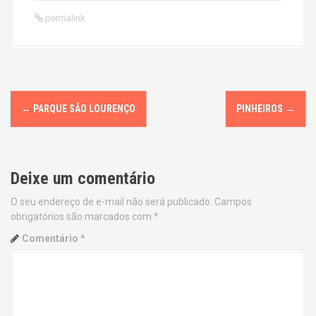
permalink
P
←
PARQUE SÃO LOURENÇO
PINHEIROS
→
o
s
Deixe um comentário
t
O seu endereço de e-mail não será publicado.
Campos
n
obrigatórios são marcados com
*
a
Comentário
*
v
i