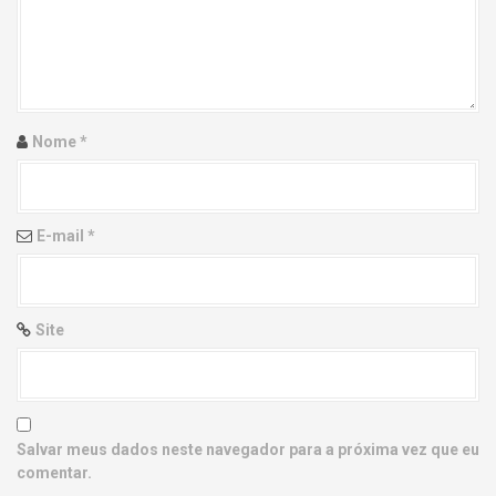
g
a
t
i
Nome
*
o
n
E-mail
*
Site
Salvar meus dados neste navegador para a próxima vez que eu
comentar.