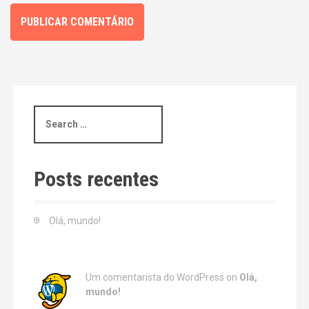
S
e
a
r
c
Posts recentes
h
f
o
Olá, mundo!
r
:
Um comentarista do WordPress
on
Olá,
mundo!