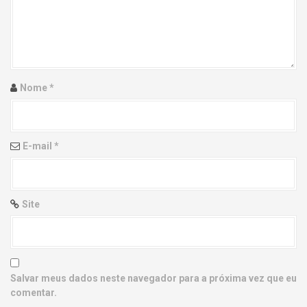
g
a
t
i
Nome
*
o
n
E-mail
*
Site
Salvar meus dados neste navegador para a próxima vez que eu
comentar.