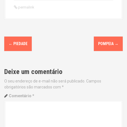
permalink
P
←
PIEDADE
POMPEIA
→
o
s
Deixe um comentário
t
O seu endereço de e-mail não será publicado.
Campos
n
obrigatórios são marcados com
*
a
Comentário
*
v
i