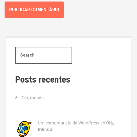
S
e
a
r
c
Posts recentes
h
f
o
Olá, mundo!
r
:
Um comentarista do WordPress
on
Olá,
mundo!