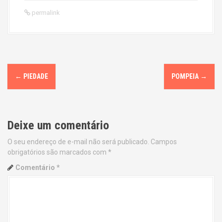
permalink
P
←
PIEDADE
POMPEIA
→
o
s
Deixe um comentário
t
O seu endereço de e-mail não será publicado.
Campos
n
obrigatórios são marcados com
*
a
Comentário
*
v
i