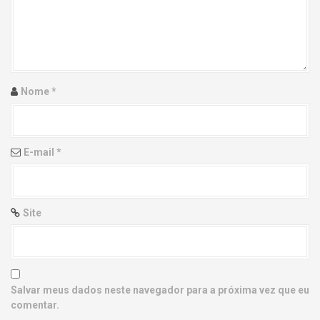
g
a
t
i
Nome
*
o
n
E-mail
*
Site
Salvar meus dados neste navegador para a próxima vez que eu
comentar.