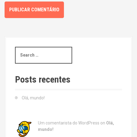
S
e
a
r
c
Posts recentes
h
f
o
Olá, mundo!
r
:
Um comentarista do WordPress
on
Olá,
mundo!