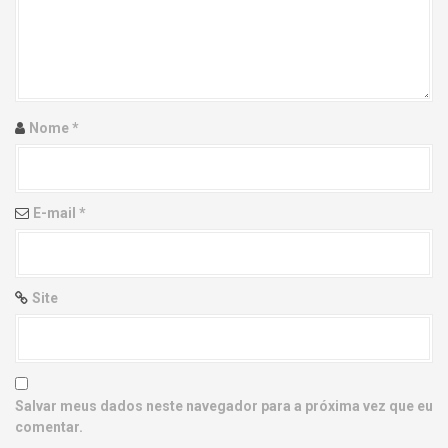
g
a
t
i
Nome
*
o
n
E-mail
*
Site
Salvar meus dados neste navegador para a próxima vez que eu
comentar.