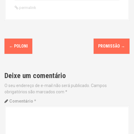
permalink
P
←
POLONI
PROMISSÃO
→
o
s
Deixe um comentário
t
O seu endereço de e-mail não será publicado.
Campos
n
obrigatórios são marcados com
*
a
Comentário
*
v
i