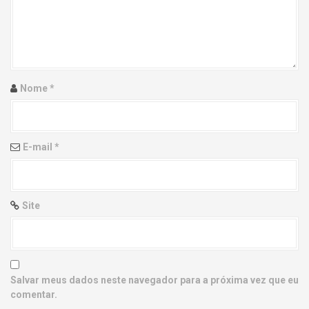
g
a
t
i
Nome
*
o
n
E-mail
*
Site
Salvar meus dados neste navegador para a próxima vez que eu
comentar.