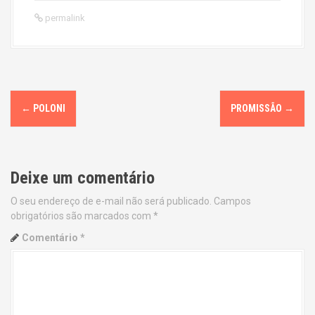
permalink
P
←
POLONI
PROMISSÃO
→
o
s
Deixe um comentário
t
O seu endereço de e-mail não será publicado.
Campos
n
obrigatórios são marcados com
*
a
Comentário
*
v
i