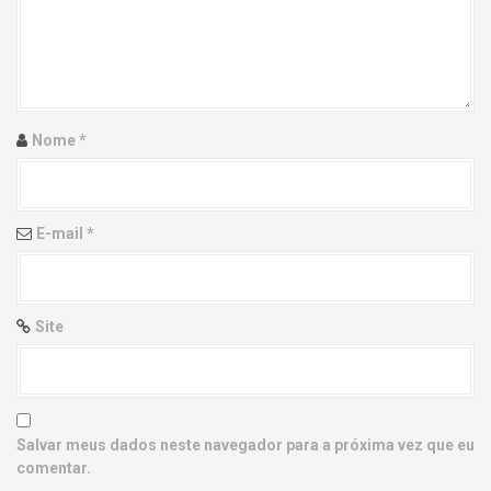
g
a
t
i
Nome
*
o
n
E-mail
*
Site
Salvar meus dados neste navegador para a próxima vez que eu
comentar.