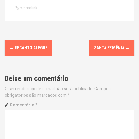
permalink
P
←
RECANTO ALEGRE
SANTA EFIGÊNIA
→
o
s
Deixe um comentário
t
O seu endereço de e-mail não será publicado.
Campos
n
obrigatórios são marcados com
*
a
Comentário
*
v
i