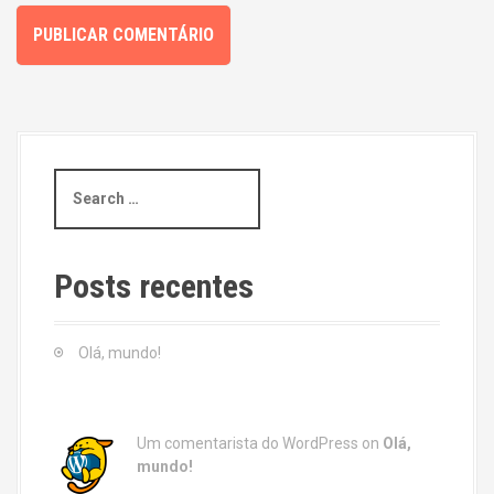
S
e
a
r
c
Posts recentes
h
f
o
Olá, mundo!
r
:
Um comentarista do WordPress
on
Olá,
mundo!