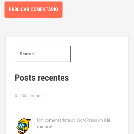
S
e
a
r
c
Posts recentes
h
f
o
Olá, mundo!
r
:
Um comentarista do WordPress
on
Olá,
mundo!