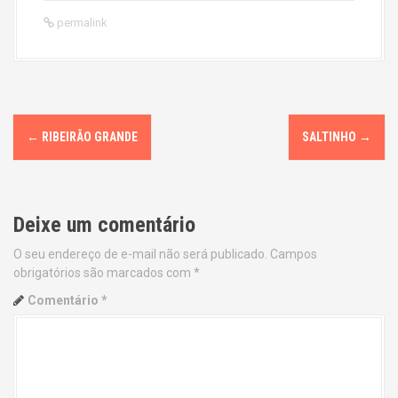
permalink
P
←
RIBEIRÃO GRANDE
SALTINHO
→
o
s
Deixe um comentário
t
O seu endereço de e-mail não será publicado.
Campos
n
obrigatórios são marcados com
*
a
Comentário
*
v
i