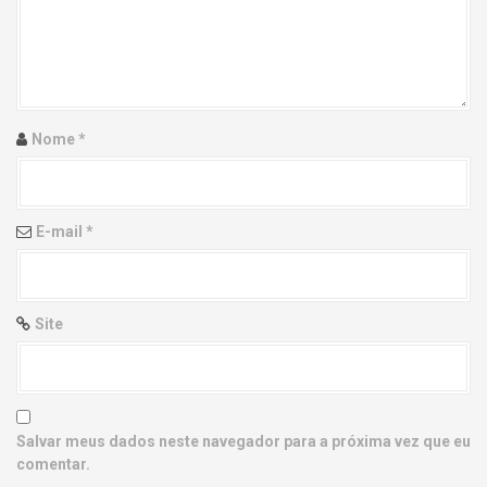
g
a
t
i
Nome
*
o
n
E-mail
*
Site
Salvar meus dados neste navegador para a próxima vez que eu
comentar.