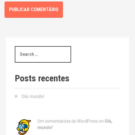
S
e
a
r
c
Posts recentes
h
f
o
Olá, mundo!
r
:
Um comentarista do WordPress
on
Olá,
mundo!