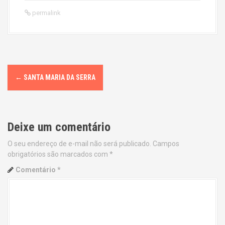
permalink
P
←
SANTA MARIA DA SERRA
o
s
Deixe um comentário
t
O seu endereço de e-mail não será publicado.
Campos
n
obrigatórios são marcados com
*
a
Comentário
*
v
i