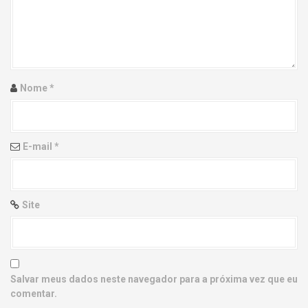
g
a
t
i
Nome
*
o
n
E-mail
*
Site
Salvar meus dados neste navegador para a próxima vez que eu
comentar.