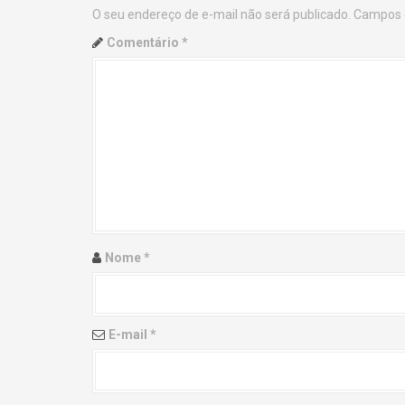
O seu endereço de e-mail não será publicado.
Campos 
n
Comentário
*
a
v
i
g
a
t
Nome
*
i
o
E-mail
*
n