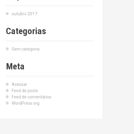
outubro 2017
Categorias
Sem categoria
Meta
Acessar
Feed de posts
Feed de comentários
WordPress.org