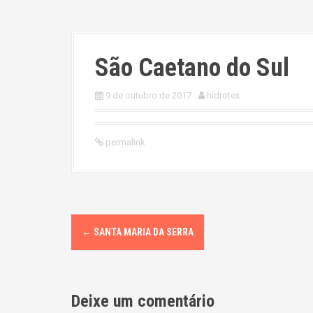
São Caetano do Sul
9 de outubro de 2017
hidrotex
permalink
P
←
SANTA MARIA DA SERRA
o
s
Deixe um comentário
t