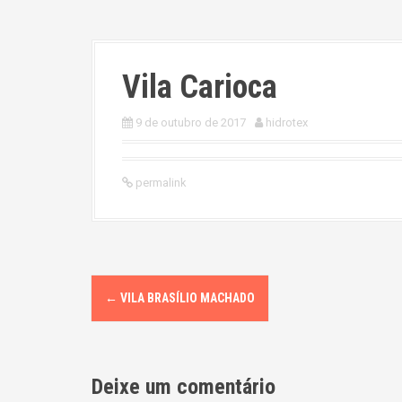
Vila Carioca
9 de outubro de 2017
hidrotex
permalink
P
←
VILA BRASÍLIO MACHADO
o
s
Deixe um comentário
t