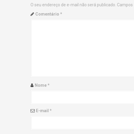
O seu endereço de e-mail não será publicado.
Campos 
n
Comentário
*
a
v
i
g
a
t
Nome
*
i
o
E-mail
*
n