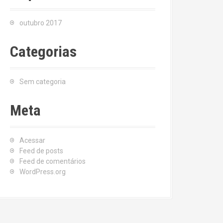
outubro 2017
Categorias
Sem categoria
Meta
Acessar
Feed de posts
Feed de comentários
WordPress.org