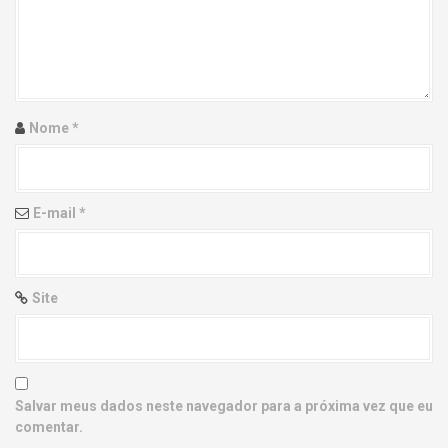
g
a
t
i
Nome
*
o
n
E-mail
*
Site
Salvar meus dados neste navegador para a próxima vez que eu
comentar.