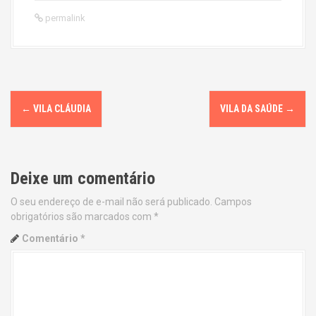
permalink
P
←
VILA CLÁUDIA
VILA DA SAÚDE
→
o
s
Deixe um comentário
t
O seu endereço de e-mail não será publicado.
Campos
n
obrigatórios são marcados com
*
a
Comentário
*
v
i