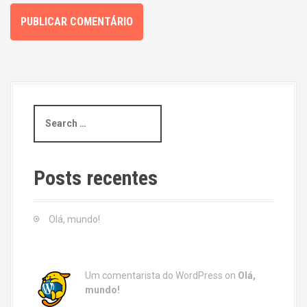
S
e
a
r
c
Posts recentes
h
f
o
Olá, mundo!
r
:
Um comentarista do WordPress
on
Olá,
mundo!