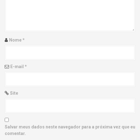
g
a
t
i
Nome
*
o
n
E-mail
*
Site
Salvar meus dados neste navegador para a próxima vez que eu
comentar.