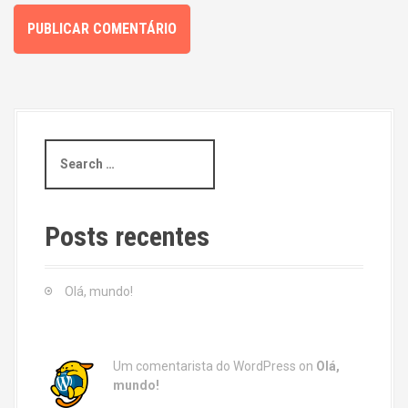
S
e
a
r
c
Posts recentes
h
f
o
Olá, mundo!
r
:
Um comentarista do WordPress
on
Olá,
mundo!