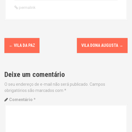
permalink
P
←
VILA DA PAZ
VILA DONA AUGUSTA
→
o
s
Deixe um comentário
t
O seu endereço de e-mail não será publicado.
Campos
n
obrigatórios são marcados com
*
a
Comentário
*
v
i