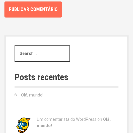
S
e
a
r
c
Posts recentes
h
f
o
Olá, mundo!
r
:
Um comentarista do WordPress
on
Olá,
mundo!