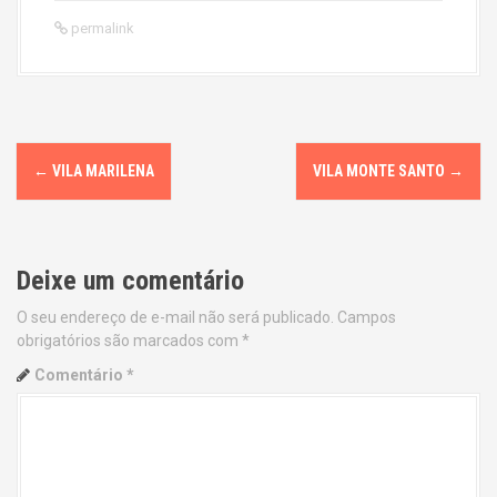
permalink
P
←
VILA MARILENA
VILA MONTE SANTO
→
o
s
Deixe um comentário
t
O seu endereço de e-mail não será publicado.
Campos
n
obrigatórios são marcados com
*
a
Comentário
*
v
i