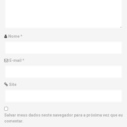
g
a
t
i
Nome
*
o
n
E-mail
*
Site
Salvar meus dados neste navegador para a próxima vez que eu
comentar.