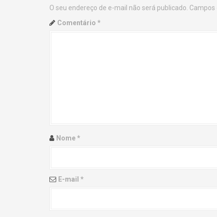
O seu endereço de e-mail não será publicado.
Campos 
n
Comentário
*
a
v
i
g
a
t
Nome
*
i
o
E-mail
*
n