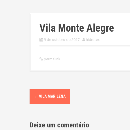
Vila Monte Alegre
9 de outubro de 2017
hidrotex
permalink
P
←
VILA MARILENA
o
s
Deixe um comentário
t