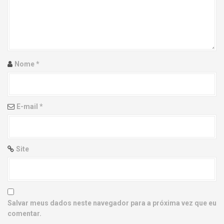
g
a
t
i
Nome
*
o
n
E-mail
*
Site
Salvar meus dados neste navegador para a próxima vez que eu
comentar.