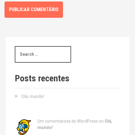
S
e
a
r
c
Posts recentes
h
f
o
Olá, mundo!
r
:
Um comentarista do WordPress
on
Olá,
mundo!