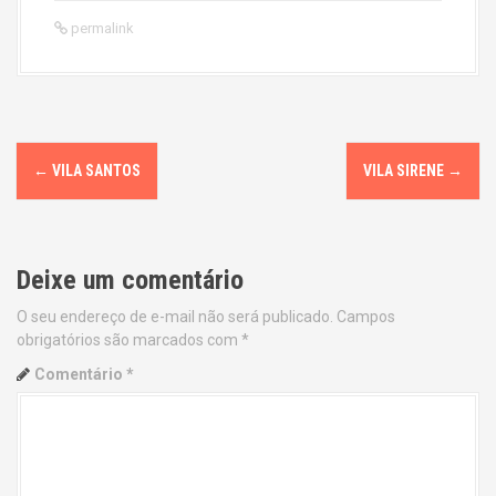
permalink
P
←
VILA SANTOS
VILA SIRENE
→
o
s
Deixe um comentário
t
O seu endereço de e-mail não será publicado.
Campos
n
obrigatórios são marcados com
*
a
Comentário
*
v
i