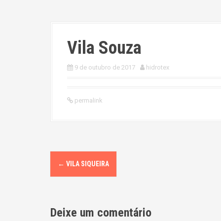
Vila Souza
9 de outubro de 2017
hidrotex
permalink
P
←
VILA SIQUEIRA
o
s
Deixe um comentário
t