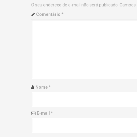
O seu endereço de e-mail não será publicado.
Campos 
n
Comentário
*
a
v
i
g
a
t
Nome
*
i
o
E-mail
*
n