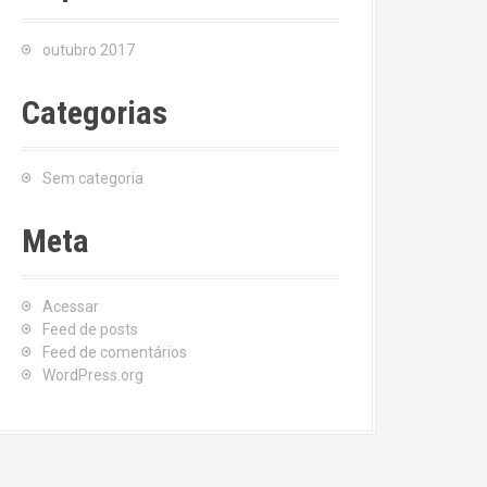
outubro 2017
Categorias
Sem categoria
Meta
Acessar
Feed de posts
Feed de comentários
WordPress.org