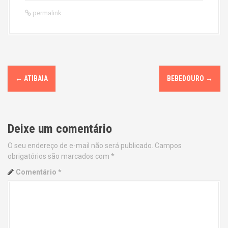
permalink
P
←
ATIBAIA
BEBEDOURO
→
o
s
Deixe um comentário
t
O seu endereço de e-mail não será publicado.
Campos
n
obrigatórios são marcados com
*
a
Comentário
*
v
i