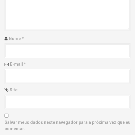
g
a
t
i
Nome
*
o
n
E-mail
*
Site
Salvar meus dados neste navegador para a próxima vez que eu
comentar.