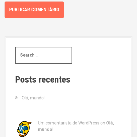
S
e
a
r
c
Posts recentes
h
f
o
Olá, mundo!
r
:
Um comentarista do WordPress
on
Olá,
mundo!