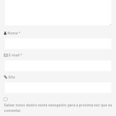
g
a
t
i
Nome
*
o
n
E-mail
*
Site
Salvar meus dados neste navegador para a próxima vez que eu
comentar.