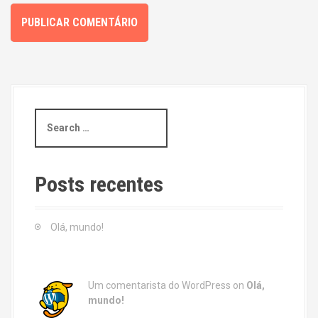
S
e
a
r
c
Posts recentes
h
f
o
Olá, mundo!
r
:
Um comentarista do WordPress
on
Olá,
mundo!