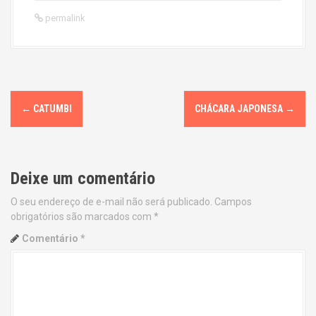
permalink
P
←
CATUMBI
CHÁCARA JAPONESA
→
o
s
Deixe um comentário
t
O seu endereço de e-mail não será publicado.
Campos
n
obrigatórios são marcados com
*
a
Comentário
*
v
i