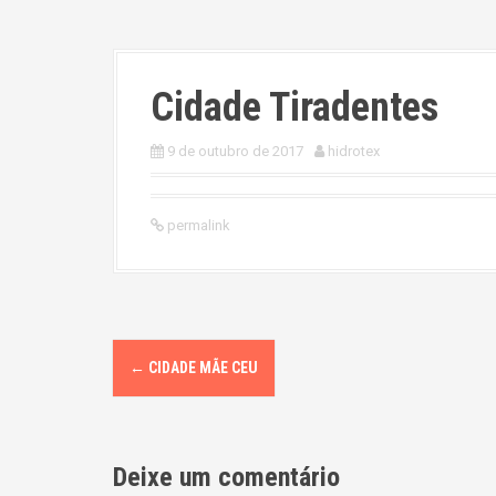
Cidade Tiradentes
9 de outubro de 2017
hidrotex
permalink
P
←
CIDADE MÃE CEU
o
s
Deixe um comentário
t