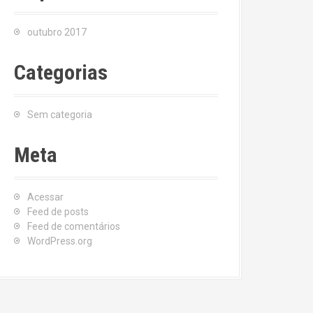
outubro 2017
Categorias
Sem categoria
Meta
Acessar
Feed de posts
Feed de comentários
WordPress.org