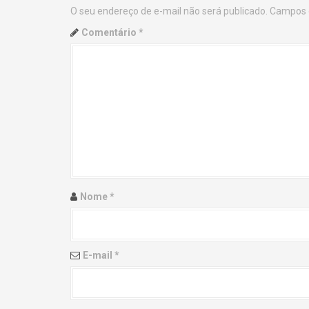
O seu endereço de e-mail não será publicado.
Campos 
n
Comentário
*
a
v
i
g
a
t
Nome
*
i
o
E-mail
*
n