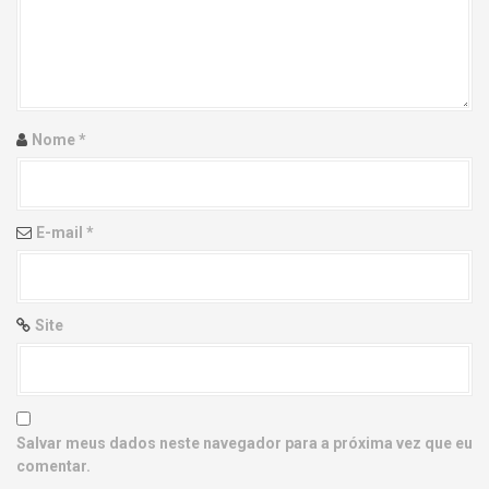
g
a
t
i
Nome
*
o
n
E-mail
*
Site
Salvar meus dados neste navegador para a próxima vez que eu
comentar.