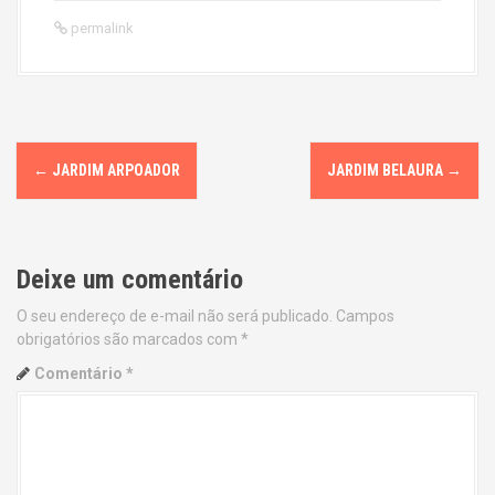
permalink
P
←
JARDIM ARPOADOR
JARDIM BELAURA
→
o
s
Deixe um comentário
t
O seu endereço de e-mail não será publicado.
Campos
n
obrigatórios são marcados com
*
a
Comentário
*
v
i