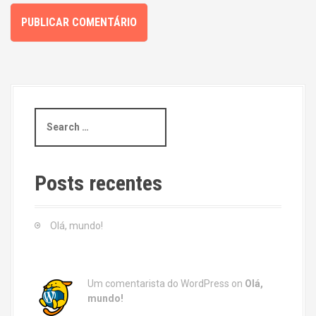
S
e
a
r
c
Posts recentes
h
f
o
Olá, mundo!
r
:
Um comentarista do WordPress
on
Olá,
mundo!