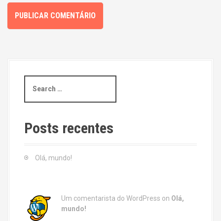
S
e
a
r
c
Posts recentes
h
f
o
Olá, mundo!
r
:
Um comentarista do WordPress
on
Olá,
mundo!