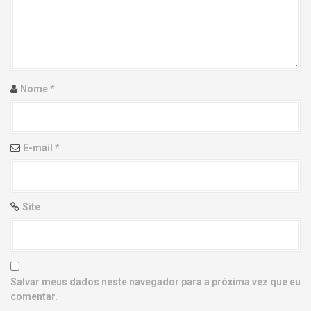
g
a
t
i
Nome
*
o
n
E-mail
*
Site
Salvar meus dados neste navegador para a próxima vez que eu
comentar.