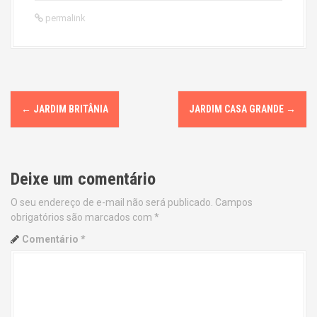
permalink
P
←
JARDIM BRITÂNIA
JARDIM CASA GRANDE
→
o
s
Deixe um comentário
t
O seu endereço de e-mail não será publicado.
Campos
n
obrigatórios são marcados com
*
a
Comentário
*
v
i