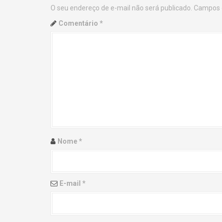
O seu endereço de e-mail não será publicado.
Campos 
n
Comentário
*
a
v
i
g
a
t
Nome
*
i
o
E-mail
*
n