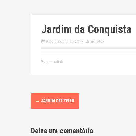
Jardim da Conquista
9 de outubro de 2017
hidrotex
permalink
P
←
JARDIM CRUZEIRO
o
s
Deixe um comentário
t