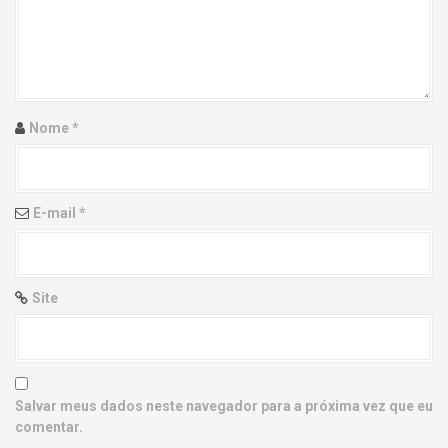
g
a
t
i
Nome
*
o
n
E-mail
*
Site
Salvar meus dados neste navegador para a próxima vez que eu
comentar.