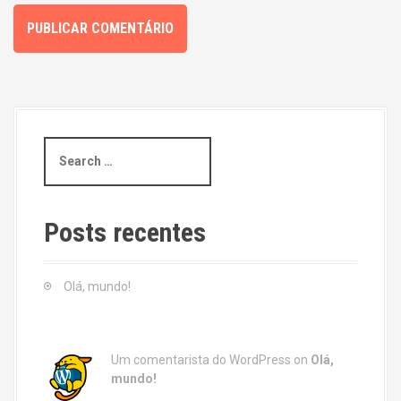
S
e
a
r
c
Posts recentes
h
f
o
Olá, mundo!
r
:
Um comentarista do WordPress
on
Olá,
mundo!