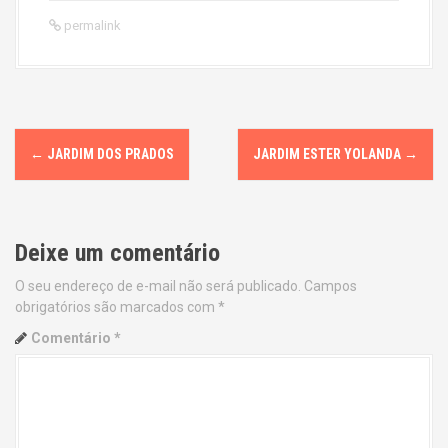
permalink
P
←
JARDIM DOS PRADOS
JARDIM ESTER YOLANDA
→
o
s
Deixe um comentário
t
O seu endereço de e-mail não será publicado.
Campos
n
obrigatórios são marcados com
*
a
Comentário
*
v
i