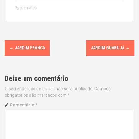
permalink
P
←
JARDIM FRANCA
JARDIM GUARUJÁ
→
o
s
Deixe um comentário
t
O seu endereço de e-mail não será publicado.
Campos
n
obrigatórios são marcados com
*
a
Comentário
*
v
i