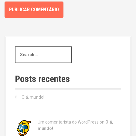
S
e
a
r
c
Posts recentes
h
f
o
Olá, mundo!
r
:
Um comentarista do WordPress
on
Olá,
mundo!