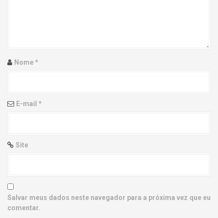
g
a
t
i
Nome
*
o
n
E-mail
*
Site
Salvar meus dados neste navegador para a próxima vez que eu
comentar.