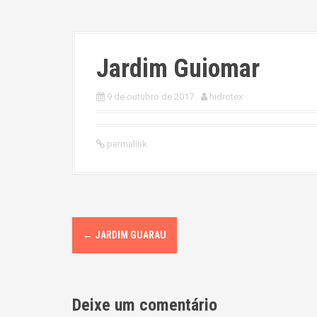
Jardim Guiomar
9 de outubro de 2017
hidrotex
permalink
P
←
JARDIM GUARAU
o
s
Deixe um comentário
t