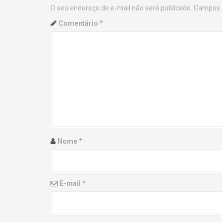
O seu endereço de e-mail não será publicado.
Campos 
n
Comentário
*
a
v
i
g
a
t
Nome
*
i
o
E-mail
*
n