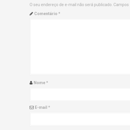
O seu endereço de e-mail não será publicado.
Campos 
n
Comentário
*
a
v
i
g
a
t
Nome
*
i
o
E-mail
*
n