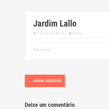
Jardim Lallo
9 de outubro de 2017
hidrotex
permalink
P
←
JARDIM JAQUELINE
o
s
Deixe um comentário
t