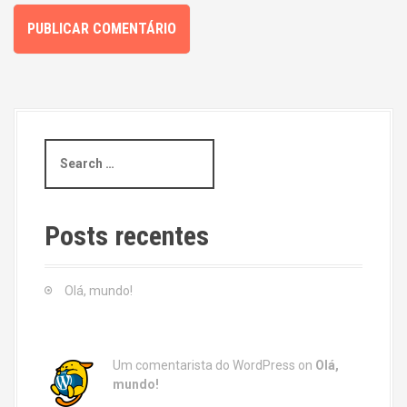
S
e
a
r
c
Posts recentes
h
f
o
Olá, mundo!
r
:
Um comentarista do WordPress
on
Olá,
mundo!