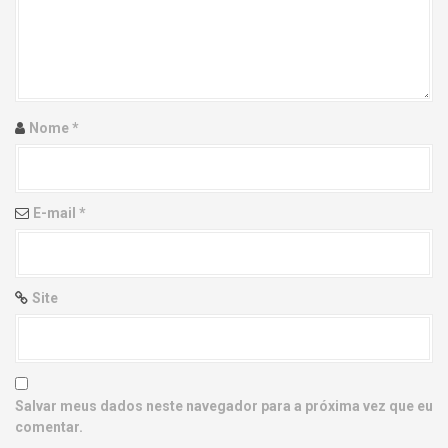
g
a
t
i
Nome
*
o
n
E-mail
*
Site
Salvar meus dados neste navegador para a próxima vez que eu
comentar.