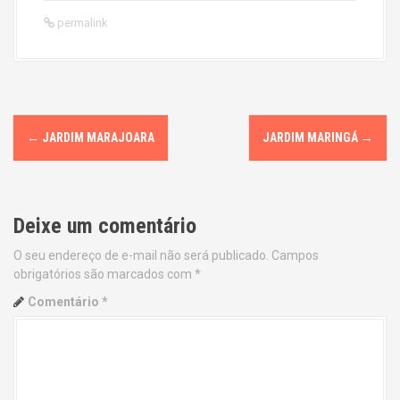
permalink
P
←
JARDIM MARAJOARA
JARDIM MARINGÁ
→
o
s
Deixe um comentário
t
O seu endereço de e-mail não será publicado.
Campos
n
obrigatórios são marcados com
*
a
Comentário
*
v
i