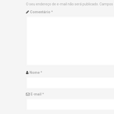
O seu endereço de e-mail não será publicado.
Campos 
n
Comentário
*
a
v
i
g
a
t
Nome
*
i
o
E-mail
*
n