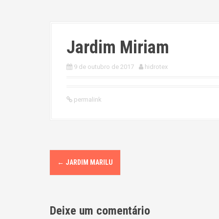
Jardim Miriam
9 de outubro de 2017
hidrotex
permalink
P
←
JARDIM MARILU
o
s
Deixe um comentário
t